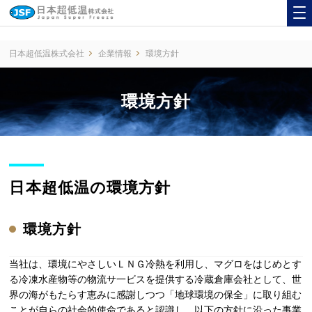
%{CSS311}%
日本超低温株式会社
企業情報
環境方針
環境方針
日本超低温の環境方針
環境方針
当社は、環境にやさしいＬＮＧ冷熱を利用し、マグロをはじめとす
る冷凍水産物等の物流サ一ビスを提供する冷蔵倉庫会社として、世
界の海がもたらす恵みに感謝しつつ「地球環境の保全」に取り組む
ことが自らの社会的使命であると認識し、以下の方針に沿った事業